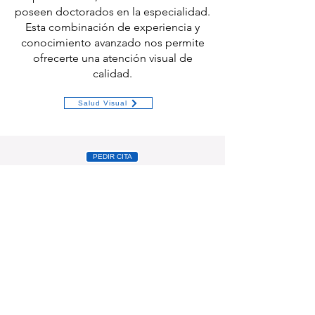
poseen doctorados en la especialidad.
Esta combinación de experiencia y
conocimiento avanzado nos permite
ofrecerte una atención visual de
calidad.
Salud Visual
PEDIR CITA
HORARIO
CONTACTO
Lunes a Viernes
922 24 40 24
10:00 a 13:30
Suarez Guerra 30
17:00 a 20:00
Santa Cruz de Tenerife
Sábados
38002
10:00 a 13:30
info@prismaoptica.com