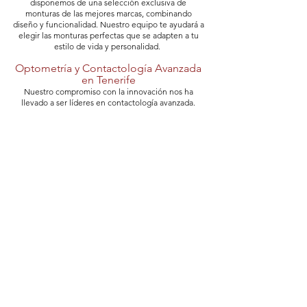
disponemos de una selección exclusiva de
monturas de las mejores marcas, combinando
diseño y funcionalidad. Nuestro equipo te ayudará a
elegir las monturas perfectas que se adapten a tu
estilo de vida y personalidad.
Optometría y Contactología Avanzada
en Tenerife
Nuestro compromiso con la innovación nos ha
llevado a ser líderes en contactología avanzada.
Ofrecemos una amplia gama de lentes de contacto,
incluidas opciones para casos complejos como
astigmatismo, presbicia o queratocono. Te
ayudamos a encontrar la solución más cómoda y
efectiva para tu día a día.
PEDIR CITA
HORARIO
CONTACTO
Lunes a Viernes
922 24 40 24
10:00 a 13:30
Suarez Guerra 30
17:00 a 20:00
Santa Cruz de Tenerife
Sábados
38002
10:00 a 13:30
info@prismaoptica.com