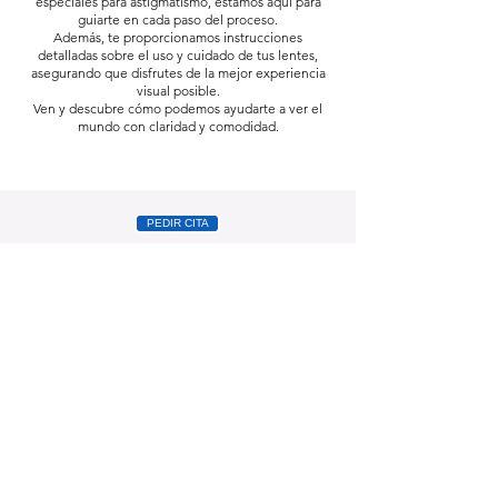
especiales para astigmatismo, estamos aquí para
guiarte en cada paso del proceso.
Además, te proporcionamos instrucciones
detalladas sobre el uso y cuidado de tus lentes,
asegurando que disfrutes de la mejor experiencia
visual posible.
Ven y descubre cómo podemos ayudarte a ver el
mundo con claridad y comodidad.
PEDIR CITA
HORARIO
CONTACTO
Lunes a Viernes
922 24 40 24
10:00 a 13:30
Suarez Guerra 30
17:00 a 20:00
Santa Cruz de Tenerife
Sábados
38002
10:00 a 13:30
info@prismaoptica.com
Aviso legal
-
Politica de privacidad