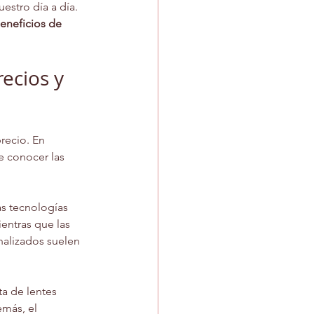
stro día a día. 
eneficios de 
ecios y 
recio. En 
e conocer las 
as tecnologías 
entras que las 
nalizados suelen 
a de lentes 
emás, el 