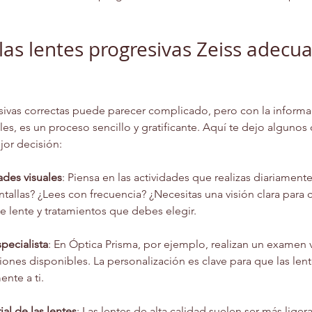
las lentes progresivas Zeiss adecu
resivas correctas puede parecer complicado, pero con la inform
es, es un proceso sencillo y gratificante. Aquí te dejo alguno
jor decisión:
ades visuales
: Piensa en las actividades que realizas diariamen
tallas? ¿Lees con frecuencia? ¿Necesitas una visión clara para 
 de lente y tratamientos que debes elegir.
pecialista
: En Óptica Prisma, por ejemplo, realizan un examen 
iones disponibles. La personalización es clave para que las lent
nte a ti.
al de las lentes
: Las lentes de alta calidad suelen ser más ligera