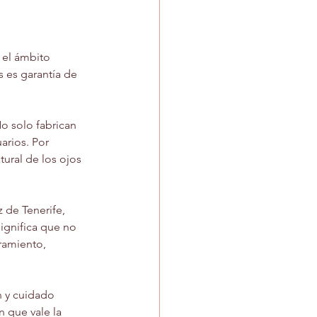
 el ámbito 
s es garantía de 
 solo fabrican 
arios. Por 
ural de los ojos 
 de Tenerife, 
ignifica que no 
ramiento, 
n y cuidado 
n que vale la 