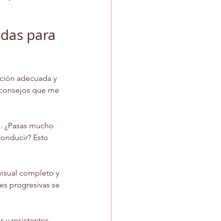
adas para 
ación adecuada y 
s consejos que me 
te. ¿Pasas mucho 
conducir? Esto 
visual completo y 
es progresivas se 
s y resistentes. 