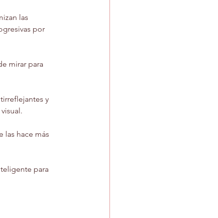
izan las 
rogresivas por 
de mirar para 
irreflejantes y 
visual.
ue las hace más 
teligente para 